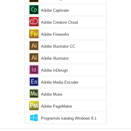
Adobe Captivate
Adobe Creative Cloud
Adobe Fireworks
Adobe Illustrator CC
Adobe Illustrator
Adobe InDesign
Adobe Media Encoder
Adobe Muse
Adobe PageMaker
Programski katalog Windows 8.1