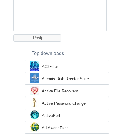
Top downloads
AC3Filter
Acronis Disk Director Suite
Active File Recovery
Active Password Changer
ActivePerl
Ad-Aware Free